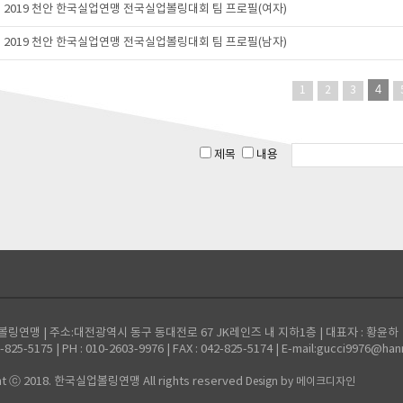
2019 천안 한국실업연맹 전국실업볼링대회 팀 프로필(여자)
2019 천안 한국실업연맹 전국실업볼링대회 팀 프로필(남자)
4
1
2
3
제목
내용
링연맹 | 주소:대전광역시 동구 동대전로 67 JK레인즈 내 지하1층 | 대표자 : 황윤하
2-825-5175 | PH : 010-2603-9976 | FAX : 042-825-5174 | E-mail:gucci9976@han
ht ⓒ 2018. 한국실업볼링연맹 All rights reserved
Design by 메이크디자인