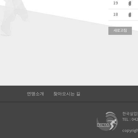
19
18
새로고침
연맹소개
찾아오시는 길
한국실업볼
TEL : 04
copyrig