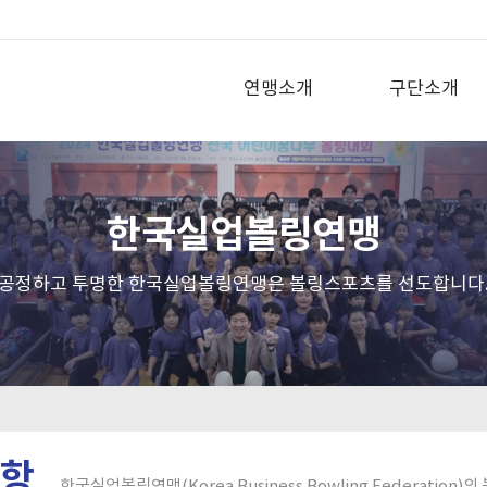
연맹소개
구단소개
한국실업볼링연맹
공정하고 투명한 한국실업볼링연맹은 볼링스포츠를 선도합니다
항
한국실업볼링연맹(Korea Business Bowling Federatio